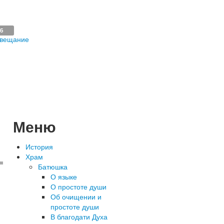
16
 вещание
Меню
История
Храм
Батюшка
О языке
О простоте души
Об очищении и
простоте души
В благодати Духа