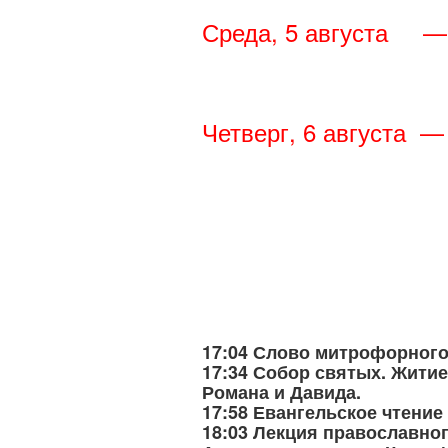
Среда, 5 августа
— 
— вечер с
Четверг, 6 августа
— н
— утро с 
— утро с 
— день с 
17:04 Слово митрофорного
17:34 Собор святых. Житие
Романа и Давида.
17:58 Евангельское чтение
18:03 Лекция православног