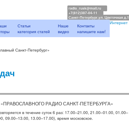
radio_rusk@mail.ru
+7(812)387-04-11
Санкт-Петербург,ул. Цветочная д.
Интернет
аши
Статьи
Наше
Контакты
вторы
категория статей
видео
напишите нам!
лавный Санкт-Петербург»
дач
Ч
«
ПРАВОСЛАВНОГО РАДИО
САНКТ-ПЕТЕРБУРГА
»
вторяется в течение суток 6 раз: 17.00
–
21.00, 21.00
–
01.00, 01.00
–
00, 09.00
–
13.00, 13.00
–
17.00), время московское.