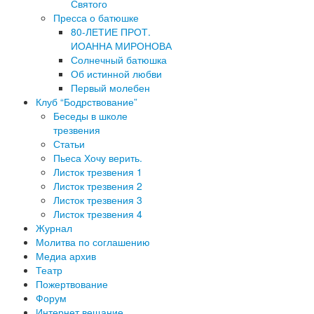
Святого
Пресса о батюшке
80-ЛЕТИЕ ПРОТ.
ИОАННА МИРОНОВА
Солнечный батюшка
Об истинной любви
Первый молебен
Клуб “Бодрствование”
Беседы в школе
трезвения
Статьи
Пьеса Хочу верить.
Листок трезвения 1
Листок трезвения 2
Листок трезвения 3
Листок трезвения 4
Журнал
Молитва по соглашению
Медиа архив
Театр
Пожертвование
Форум
Интернет вещание