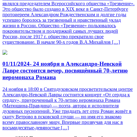
являлся председателем Всероссийского общества «Трезвение».
Это общество было создано в XIX веке в Санкт-Петербурге
протоиереем Александром Рождественским и долгие годы
успешно боролось за трезвенный и нравственный уклад
жизни в России. Общество «Трезвение» пользовалось
покровительством и поддержкой самых лучших людей
России, после 1917 г. общество прекратило свое
существование. В начале 90-х годов В.А.Михайлов […]
01/11/2024- 24 ноября в Александро-Невской
Лавре состоится вечер, посвящённый 70-летию
иеромонаха Романа
24 ноября в 18:00 в Святодуховском просветительском центре
Александро-Невской Лавры состоится концерт «От сердца к
сердцу», приуроченный к 70-летию иеромонаха Романа
(Матюшина-Правдина) — поэта, автора и исполнителя
духовных песнопений. Уже тридцать лет отец Роман живёт в
скиту Ветро́во в псковской глуши — но имя его знакомо
всему православному миру. Впервые прозвучав для нас в
восьмидесятые-девяностые […]