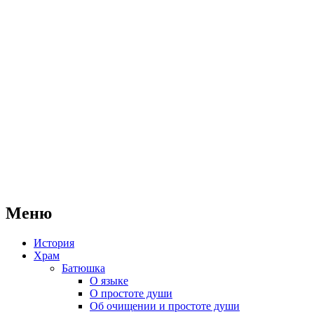
Меню
История
Храм
Батюшка
О языке
О простоте души
Об очищении и простоте души