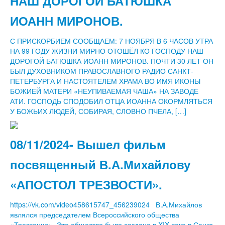
НАШ ДОРОГОЙ БАТЮШКА
ИОАНН МИРОНОВ.
С ПРИСКОРБИЕМ СООБЩАЕМ: 7 НОЯБРЯ В 6 ЧАСОВ УТРА
НА 99 ГОДУ ЖИЗНИ МИРНО ОТОШЁЛ КО ГОСПОДУ НАШ
ДОРОГОЙ БАТЮШКА ИОАНН МИРОНОВ. ПОЧТИ 30 ЛЕТ ОН
БЫЛ ДУХОВНИКОМ ПРАВОСЛАВНОГО РАДИО САНКТ-
ПЕТЕРБУРГА И НАСТОЯТЕЛЕМ ХРАМА ВО ИМЯ ИКОНЫ
БОЖИЕЙ МАТЕРИ «НЕУПИВАЕМАЯ ЧАША» НА ЗАВОДЕ
АТИ. ГОСПОДЬ СПОДОБИЛ ОТЦА ИОАННА ОКОРМЛЯТЬСЯ
У БОЖЬИХ ЛЮДЕЙ, СОБИРАЯ, СЛОВНО ПЧЕЛА, […]
08/11/2024- Вышел фильм
посвященный В.А.Михайлову
«АПОСТОЛ ТРЕЗВОСТИ».
https://vk.com/video458615747_456239024 В.А.Михайлов
являлся председателем Всероссийского общества
«Трезвение». Это общество было создано в XIX веке в Санкт-