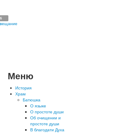
16
 вещание
Меню
История
Храм
Батюшка
О языке
О простоте души
Об очищении и
простоте души
В благодати Духа