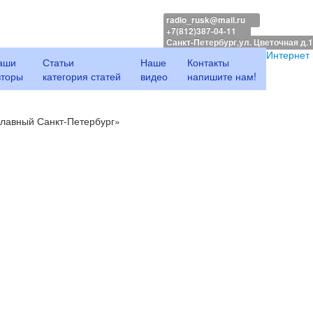
radio_rusk@mail.ru
+7(812)387-04-11
Санкт-Петербург,ул. Цветочная д.
Интернет
аши
Статьи
Наше
Контакты
вторы
категория статей
видео
напишите нам!
лавный Санкт-Петербург»