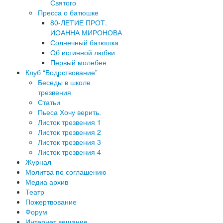
Святого
Пресса о батюшке
80-ЛЕТИЕ ПРОТ.
ИОАННА МИРОНОВА
Солнечный батюшка
Об истинной любви
Первый молебен
Клуб “Бодрствование”
Беседы в школе
трезвения
Статьи
Пьеса Хочу верить.
Листок трезвения 1
Листок трезвения 2
Листок трезвения 3
Листок трезвения 4
Журнал
Молитва по соглашению
Медиа архив
Театр
Пожертвование
Форум
Интернет вещание