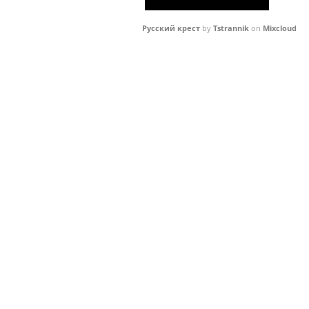
Русский крест
by
Tstrannik
on
Mixcloud