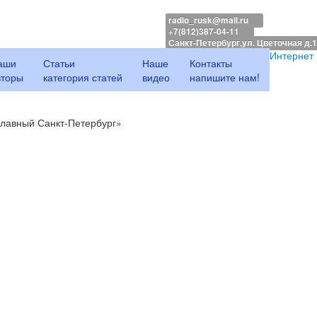
radio_rusk@mail.ru
+7(812)387-04-11
Санкт-Петербург,ул. Цветочная д.
Интернет
аши
Статьи
Наше
Контакты
вторы
категория статей
видео
напишите нам!
лавный Санкт-Петербург»