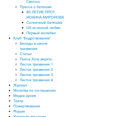
Святого
Пресса о батюшке
80-ЛЕТИЕ ПРОТ.
ИОАННА МИРОНОВА
Солнечный батюшка
Об истинной любви
Первый молебен
Клуб “Бодрствование”
Беседы в школе
трезвения
Статьи
Пьеса Хочу верить.
Листок трезвения 1
Листок трезвения 2
Листок трезвения 3
Листок трезвения 4
Журнал
Молитва по соглашению
Медиа архив
Театр
Пожертвование
Форум
Интернет вещание