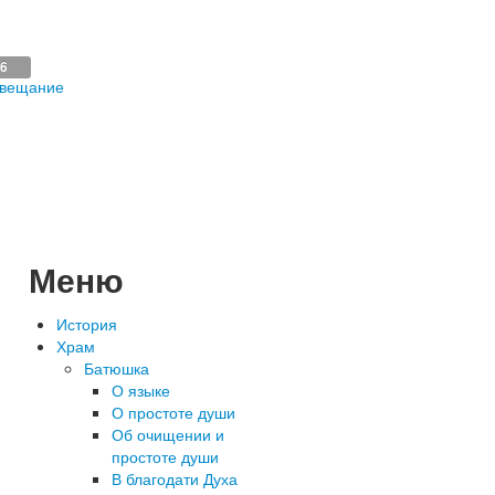
16
 вещание
Меню
История
Храм
Батюшка
О языке
О простоте души
Об очищении и
простоте души
В благодати Духа