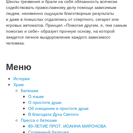
Школы трезвения и
брали на
себя обязанность всячески
содействовать православному делу помощи зависимым
людям, неизменно ощущали благотворные результаты
и
даже в
помыслах отдалялись от
спиртного, сигарет или
игровых автоматов. Принцип
«
Помогая другим, я, тем самым
помогаю и
себе
»
образует прочную основу, на
которой
зиждется личное выздоровление каждого зависимого
человека.
Меню
История
Храм
Батюшка
О языке
О простоте души
Об очищении и простоте души
В благодати Духа Святого
Пресса о батюшке
80-ЛЕТИЕ ПРОТ. ИОАННА МИРОНОВА
Солнечный батюшка