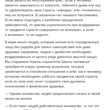
лишь указать на
неоспоримый факт: если у
человека
имеется зависимость от
алкоголя, табачного дыма или игр,
то
удовлетворять свою страсть
«
изредка
»
или
«
понемногу
»
ему не
получится. В
сказанном нет никакого пессимизма.
Если верно подходить к
проблеме преодоления
зависимостей, то
чувства ущемленности при воздержании
от
предмета страсти совершенно не
возникает, а
если
и
возникает, то
не
надолго.
В
мире много людей, которым нельзя есть определенную
пишу без ущерба для своего самочувствия или даже
здоровья (например, людям с
диабетом необходимо
воздерживаться от
целого ряда довольно вкусной пищи).
Мы
стараемся помочь слушателю Школы трезвения
приобрести новую привычку мышления, которая
заключается в
спокойном отношении к
себе, как к
человеку,
которому необходимо избегать предметов своей страсти,
если он
(или она) хочет сохранить свое духовное,
психическое и
физическое здоровье.
—
Однако множество людей предпочитают ничего в
своей
жизни не
менять.
—
Если таких людей действительно множество, то
что это