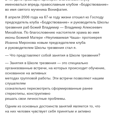
именоваться впредь православным клубом
«
Бодрствование
»
во
имя святого мученика Вонифатия.
8 апреля 2006 года на
67-м
году жизни отошел ко
Господу
председатель клуба
«
Бодрствование
»
и
руководитель Школы
трезвения раб Божий Владимир
—
Владимир Алексеевич
Михайлов. По
благословению настоятеля храма во
имя
иконы Божией Матери
«
Неупиваемая Чаша
»
протоиерея
Иоанна Миронова новым председателем клуба
и
руководителем Школы трезвения стал я.
—
Что представляют собой занятия в
Школе трезвения?
—
Занятия в
Школе трезвения
—
это специально
организованные встречи, на
которых происходит обучение,
основанное на
активных
методах групповой работы. Эти встречи позволяют нашим
слушателям
сознательно пересмотреть сформированные ранее
стереотипы, конструктивно
решать свои личностные проблемы.
Одним из
основных достоинств занятий является то, что
на
них человек чувствует себя принятым и
активно