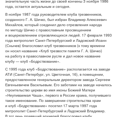
значительную часть жизни до
своей кончины 3 ноября 1986
года, остается актуальным и
сегодня.
В
ноябре 1987 года руководителем клуба трезвенников,
созданного
Г. А. Шичко
, был избран Владимир Алексеевич
Михайлов, который соединил дело отрезвления народа
по
методу Шичко с
православным просвещением
и
воцерковлением отрезвляющихся людей. 17 февраля 1993
года митрополит
Санкт-Петербургский
и
Ладожский Иоанн
(Снычев) благословил клуб трезвенников (к
тому времени
он
носил название
«
Клуб трезвости памяти
Г. А. Шичко
)
на
работу в
православном русле и
дал новое название
клубу
—
клуб
«
Бодрствование
»
.
С
1995 года клуб
«
Бодрствование
»
располагается на
заводе
АТИ (
Санкт-Петербург
, ул.
Цветочная, 16), в
помещении,
предоставленном генеральным директором завода Сергеем
Евгеньевичем Васильевым. Его заботами на
заводе началось
строительство церкви во
имя иконы Божией Матери
«
Неупиваемая Чаша
»
, первого в
России храма, получившего
такое именование. По
завершении строительства храм
и
клуб
«
Бодрствование
»
посетил 17
марта 1997 года
митрополит
Санкт-Петербургский
и
Ладожский Владимир.
В
тот день правящий архиерей благословил клубу