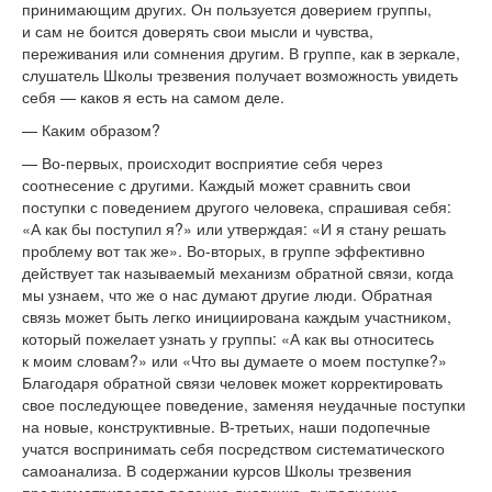
принимающим других. Он
пользуется доверием группы,
и
сам не
боится доверять свои мысли и
чувства,
переживания или сомнения другим. В
группе, как в
зеркале,
слушатель Школы трезвения получает возможность увидеть
себя
—
каков я
есть на
самом деле.
—
Каким образом?
—
Во-первых
, происходит восприятие себя через
соотнесение с
другими. Каждый может сравнить свои
поступки с
поведением другого человека, спрашивая себя:
«
А
как
бы поступил я?
»
или утверждая:
«
И
я
стану решать
проблему вот так
же
»
.
Во-вторых
, в
группе эффективно
действует так называемый механизм обратной связи, когда
мы
узнаем, что
же о
нас думают другие люди. Обратная
связь может быть легко инициирована каждым участником,
который пожелает узнать у
группы:
«
А
как вы
относитесь
к
моим словам?
»
или
«
Что вы
думаете о
моем поступке?
»
Благодаря обратной связи человек может корректировать
свое последующее поведение, заменяя неудачные поступки
на
новые, конструктивные.
В-третьих
, наши подопечные
учатся воспринимать себя посредством систематического
самоанализа. В
содержании курсов Школы трезвения