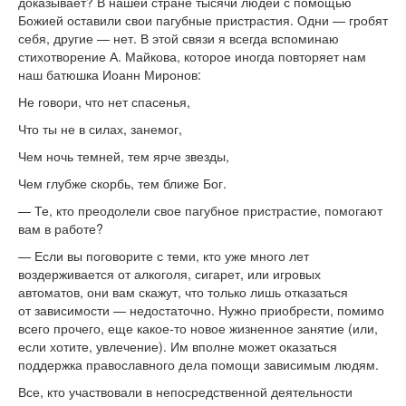
доказывает? В
нашей стране тысячи людей с
помощью
Божией оставили свои пагубные пристрастия. Одни
—
гробят
себя, другие
—
нет. В
этой связи я
всегда вспоминаю
стихотворение А. Майкова, которое иногда повторяет нам
наш батюшка Иоанн Миронов:
Не
говори, что нет спасенья,
Что ты
не
в
силах, занемог,
Чем ночь темней, тем ярче звезды,
Чем глубже скорбь, тем ближе Бог.
—
Те, кто преодолели свое пагубное пристрастие, помогают
вам в
работе?
—
Если вы
поговорите с
теми, кто уже много лет
воздерживается от
алкоголя, сигарет, или игровых
автоматов, они вам скажут, что только лишь отказаться
от
зависимости
—
недостаточно. Нужно приобрести, помимо
всего прочего, еще
какое-то
новое жизненное занятие (или,
если хотите, увлечение). Им
вполне может оказаться
поддержка православного дела помощи зависимым людям.
Все, кто участвовали в
непосредственной деятельности