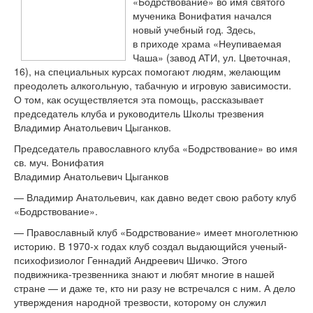
«
Бодрствование
»
во
имя святого
мученика Вонифатия начался
новый учебный год. Здесь,
в
приходе храма
«
Неупиваемая
Чаша
»
(завод АТИ, ул.
Цветочная,
16), на
специальных курсах помогают людям, желающим
преодолеть алкогольную, табачную и
игровую зависимости.
О
том, как осуществляется эта помощь, рассказывает
председатель клуба и
руководитель Школы трезвения
Владимир Анатольевич Цыганков.
Председатель православного клуба
«
Бодрствование
»
во
имя
св. муч. Вонифатия
Владимир Анатольевич Цыганков
—
Владимир Анатольевич, как давно ведет свою работу клуб
«
Бодрствование
»
.
—
Православный клуб
«
Бодрствование
»
имеет многолетнюю
историю. В
1970-х
годах клуб создал выдающийся
ученый-
психофизиолог
Геннадий Андреевич Шичко. Этого
подвижника-трезвенника
знают и
любят многие в
нашей
стране
—
и
даже те, кто ни
разу не
встречался с
ним. А
дело
утверждения народной трезвости, которому он
служил