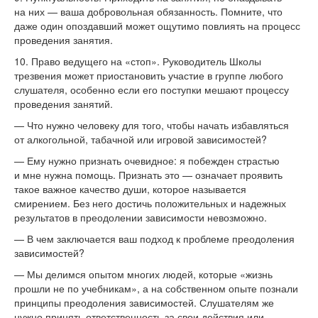
на
них
—
ваша добровольная обязанность. Помните, что
даже один опоздавший может ощутимо повлиять на
процесс
проведения занятия.
10. Право ведущего на
«
стоп
»
. Руководитель Школы
трезвения может приостановить участие в
группе любого
слушателя, особенно если его поступки мешают процессу
проведения занятий.
—
Что нужно человеку для того, чтобы начать избавляться
от
алкогольной, табачной или игровой зависимостей?
—
Ему нужно признать очевидное: я
побежден страстью
и
мне нужна помощь. Признать это
—
означает проявить
такое важное качество души, которое называется
смирением. Без него достичь положительных и
надежных
результатов в
преодолении зависимости невозможно.
—
В
чем заключается ваш подход к
проблеме преодоления
зависимостей?
—
Мы
делимся опытом многих людей, которые
«
жизнь
прошли не
по
учебникам
»
, а
на
собственном опыте познали
принципы преодоления зависимостей. Слушателям
же
нужно принять ответственность за
свои действия или