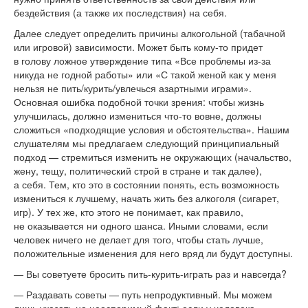
бездействия (а
также их
последствия) на
себя.
Далее следует определить причины алкогольной (табачной
или игровой) зависимости. Может быть
кому-то
придет
в
голову ложное утверждение типа
«
Все проблемы
из-за
никуда не
годной работы
»
или
«
С
такой женой как у
меня
нельзя не
пить/курить/увлечься азартными играми
»
.
Основная ошибка подобной точки зрения: чтобы жизнь
улучшилась, должно измениться
что-то
вовне, должны
сложиться
«
подходящие условия и
обстоятельства
»
. Нашим
слушателям мы
предлагаем следующий принципиальный
подход
—
стремиться изменить не
окружающих (начальство,
жену, тещу, политический строй в
стране и
так далее),
а
себя. Тем, кто это в
состоянии понять, есть возможность
измениться к
лучшему, начать жить без алкоголя (сигарет,
игр). У
тех
же, кто этого не
понимает, как правило,
не
оказывается ни
одного шанса. Иными словами, если
человек ничего не
делает для того, чтобы стать лучше,
положительные изменения для него вряд
ли будут доступны.
—
Вы
советуете бросить
пить-курить-играть
раз и
навсегда?
—
Раздавать советы
—
путь непродуктивный. Мы
можем