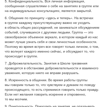
5. Конфиденциальность. Вся личная информация,
сообщенная слушателями о
себе на
занятиях в
группе или
на
индивидуальных консультациях, является закрытой.
6. Общение по
принципу
«
здесь и
теперь
»
. На
встречах
в
группе каждому присутствующему важно не
уходить
в
область общих рассуждений, не
заниматься обсуждением
событий, случившихся с
другими людьми. Группа
—
это
своеобразное объемное зеркало, в
котором каждый из
нас
может лучше узнать себя и
свои личностные особенности.
Поэтому во
время встреч все говорят только личном, о
том,
что волнует каждого именно сейчас, и
обсуждают то, что
происходит в
группе.
7. Доброжелательность. Занятия в
Школе трезвения
проводятся в
обстановке доброжелательности и
взаимного
уважения, которую никто не
вправе разрушать.
8. Искренность в
общении. Во
время работы группы
мы
говорим только то, что чувствуем и
думаем по
поводу
происходящего, то
есть стремимся говорить только правду.
Если нет желания говорить искренне и
откровенно,
то
мы
молчим.
9. Пунктуальность. Приходить на
занятия, не
опаздывать