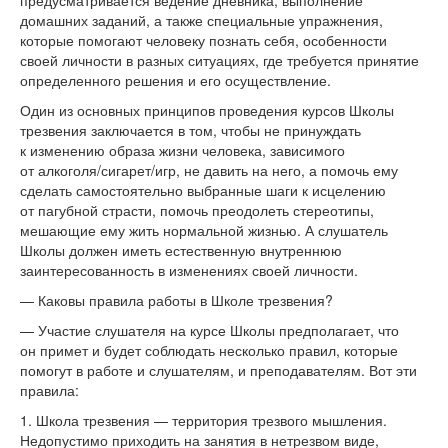
предусматривается ведение дневника, выполнение
домашних заданий, а
также специальные упражнения,
которые помогают человеку познать себя, особенности
своей личности в
разных ситуациях, где требуется принятие
определенного решения и
его осуществление.
Один из
основных принципов проведения курсов Школы
трезвения заключается в
том, чтобы не
принуждать
к
изменению образа жизни человека, зависимого
от
алкоголя/сигарет/игр, не
давить на
него, а
помочь ему
сделать самостоятельно выбранные шаги к
исцелению
от
пагубной страсти, помочь преодолеть стереотипы,
мешающие ему жить нормальной жизнью. А
слушатель
Школы должен иметь естественную внутреннюю
заинтересованность в
изменениях своей личности.
—
Каковы правила работы в
Школе трезвения?
—
Участие слушателя на
курсе Школы предполагает, что
он
примет и
будет соблюдать несколько правил, которые
помогут в
работе и
слушателям, и
преподавателям. Вот эти
правила:
1. Школа трезвения
—
территория трезвого мышления.
Недопустимо приходить на
занятия в
нетрезвом виде,