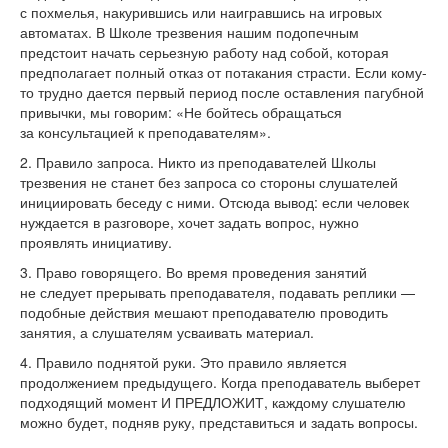
с
похмелья, накурившись или наигравшись на
игровых
автоматах. В
Школе трезвения нашим подопечным
предстоит начать серьезную работу над собой, которая
предполагает полный отказ от
потакания страсти. Если
кому-
то
трудно дается первый период после оставления пагубной
привычки, мы
говорим:
«
Не
бойтесь обращаться
за
консультацией к
преподавателям
»
.
2. Правило запроса. Никто из
преподавателей Школы
трезвения не
станет без запроса со
стороны слушателей
инициировать беседу с
ними. Отсюда вывод: если человек
нуждается в
разговоре, хочет задать вопрос, нужно
проявлять инициативу.
3. Право говорящего. Во
время проведения занятий
не
следует прерывать преподавателя, подавать реплики
—
подобные действия мешают преподавателю проводить
занятия, а
слушателям усваивать материал.
4. Правило поднятой руки. Это правило является
продолжением предыдущего. Когда преподаватель выберет
подходящий момент И
ПРЕДЛОЖИТ, каждому слушателю
можно будет, подняв руку, представиться и
задать вопросы.